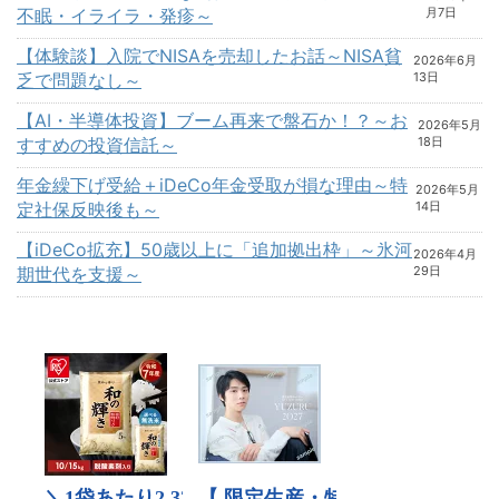
不眠・イライラ・発疹～
月7日
【体験談】入院でNISAを売却したお話～NISA貧
2026年6月
乏で問題なし～
13日
【AI・半導体投資】ブーム再来で盤石か！？～お
2026年5月
すすめの投資信託～
18日
年金繰下げ受給＋iDeCo年金受取が損な理由～特
2026年5月
定社保反映後も～
14日
【iDeCo拡充】50歳以上に「追加拠出枠」～氷河
2026年4月
期世代を支援～
29日