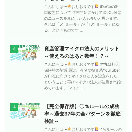
こんにちは〜
おりおりです
iDeCoの出
口改悪について 年末年始にかけてiDeCo改悪
のニュースを耳にした人も多いと思います。
それは「5年ルール」が「10年ルール」にな
る、というものです ...
資産管理マイクロ法人のメリット
3
～使えるのはあと数年！？～
こんにちは〜
おりおりです
本丸は社会
保険料の削減 最近、有名な投資系YouTuber
がFIREに向けてマイクロ法人を設立をした、
ということで再びマイクロ法人が注目され始
めています。 マイク ...
【完全保存版】〇％ルールの成功
4
率～過去37年の全パターンを徹底
検証～
こんにちは〜
おりおりです
4％ルールの