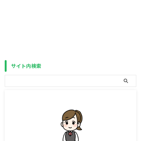
久々の更新になってしまいました
が、実は突然、IgA血管炎を発症
（両足に大量の紫斑が発生）し、
ステロイドパルス療法＋安静のた
め、3週間ほど緊急入院をしてい
ました。（成人の場合、IgA腎症
（国の指定難病で原則、一生治ら
ない）を合併する確率が60％を
超えるため、慎重になっていまし
た） 月またぎで高額療養費が2ヶ
月分になった上、下記の記事のと
サイト内検索
おり、自分自身も余剰資金は全て
NISAに入れていたため（生活防
衛資金（災害用の紙幣・硬貨は除
く）は用意 ...