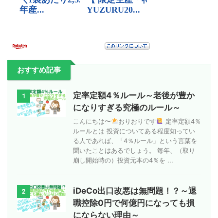
おすすめ記事
定率定額4％ルール～老後が豊か
1
になりすぎる究極のルール～
こんにちは〜
おりおりです
定率定額4％
ルールとは 投資についてある程度知ってい
る人であれば、「4％ルール」という言葉を
聞いたことはあるでしょう。 毎年、（取り
崩し開始時の）投資元本の4％を ...
iDeCo出口改悪は無問題！？～退
2
職控除0円で何億円になっても損
にならない理由～