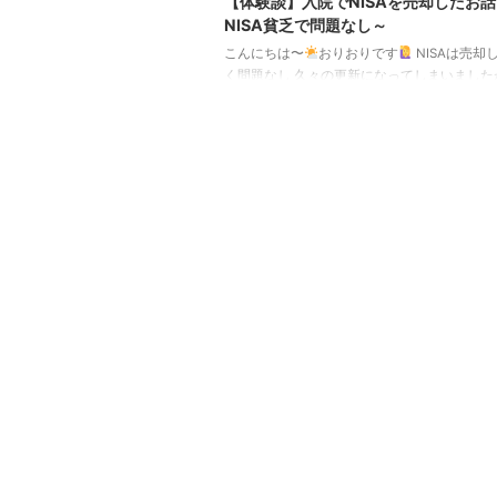
【体験談】入院でNISAを売却したお
NISA貧乏で問題なし～
こんにちは〜
おりおりです
NISAは売却
く問題なし 久々の更新になってしまいました
突然、IgA血管炎を発症（両足に大量の紫斑
し、ステロイドパルス療法＋安静のため、3
緊急入院をしていました。（成人の場合、Ig
（国の指定難病で原則、一生治らない）を合
率が60％を超えるため、慎重になっていまし
またぎで高額療養費が2ヶ月分になった上、
事のとおり、自分自身も余剰資金は全てNIS
いたため（生活防衛資金（災害用の紙幣・硬
く）は用意 ...