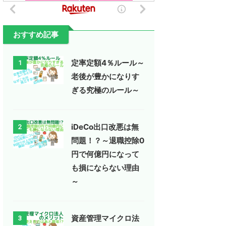
おすすめ記事
定率定額4％ルール～
1
老後が豊かになりす
ぎる究極のルール～
iDeCo出口改悪は無
2
問題！？～退職控除0
円で何億円になって
も損にならない理由
～
資産管理マイクロ法
3