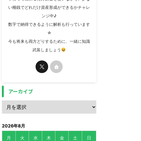
い種銭でどれだけ資産形成ができるかチャレ
ンジ中♪
数字で納得できるように解析も行っています
☆
今も将来も両方どりするために、一緒に知識
武装しましょう
アーカイブ
2026年8月
月
火
水
木
金
土
日