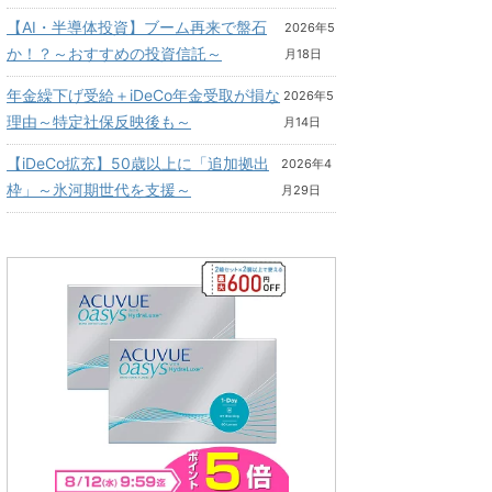
【AI・半導体投資】ブーム再来で盤石
2026年5
か！？～おすすめの投資信託～
月18日
年金繰下げ受給＋iDeCo年金受取が損な
2026年5
理由～特定社保反映後も～
月14日
【iDeCo拡充】50歳以上に「追加拠出
2026年4
枠」～氷河期世代を支援～
月29日