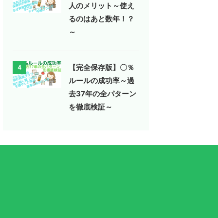
人のメリット～使え
るのはあと数年！？
～
【完全保存版】〇％
4
ルールの成功率～過
去37年の全パターン
を徹底検証～