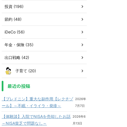
投資 (196)
節約 (48)
iDeCo (56)
年金・保険 (35)
出口戦略 (42)
子育て (20)
最近の投稿
【プレドニン】重大な副作用【レクチゾ
2026年
ール】～不眠・イライラ・発疹～
7月7日
【体験談】入院でNISAを売却したお話
2026年6
～NISA貧乏で問題なし～
月13日