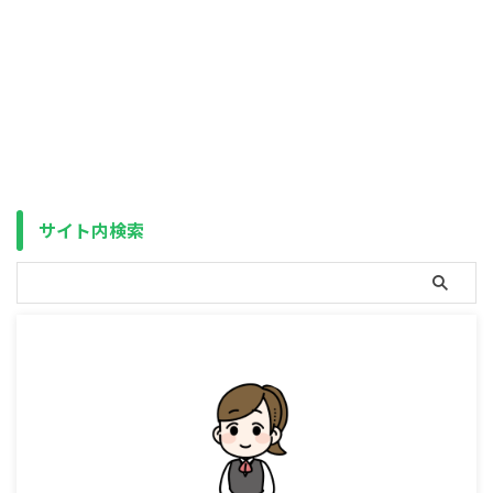
からの予定通り、4月1日から正
式に楽天証券iDeCoの運用商品が
入替えになりました。 追加され
た運用商品 ・楽天・高配当株
式・日本ファンド（資産成長
型）・なかの日本成長ファンド・
iFreeNEXT FANG+インデック
ス・楽天・オールカントリー株式
（除く日本）インデックス・ファ
ンド（楽天・オールカントリー
（除く日本））・楽天・シュワ
サイト内検索
ブ・高配当株式・米国ファンド
（資産成長型）（楽天・
SCHD（資産成長型））・楽天・
欧州株式インデックス・フ ...