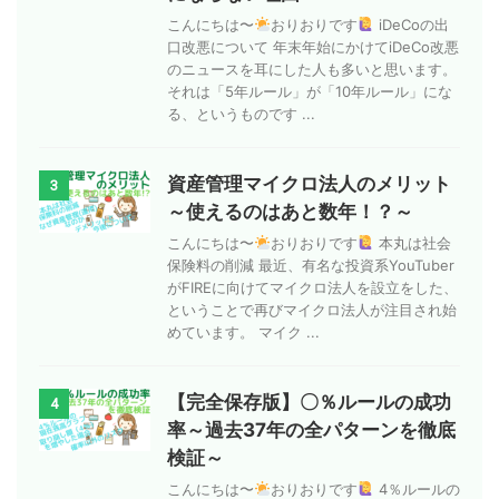
こんにちは〜
おりおりです
iDeCoの出
口改悪について 年末年始にかけてiDeCo改悪
のニュースを耳にした人も多いと思います。
それは「5年ルール」が「10年ルール」にな
る、というものです ...
資産管理マイクロ法人のメリット
3
～使えるのはあと数年！？～
こんにちは〜
おりおりです
本丸は社会
保険料の削減 最近、有名な投資系YouTuber
がFIREに向けてマイクロ法人を設立をした、
ということで再びマイクロ法人が注目され始
めています。 マイク ...
【完全保存版】〇％ルールの成功
4
率～過去37年の全パターンを徹底
検証～
こんにちは〜
おりおりです
4％ルールの