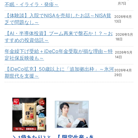
不眠・イライラ・発疹～
月7日
【体験談】入院でNISAを売却したお話～NISA貧
2026年6月
乏で問題なし～
13日
【AI・半導体投資】ブーム再来で盤石か！？～お
2026年5月
すすめの投資信託～
18日
年金繰下げ受給＋iDeCo年金受取が損な理由～特
2026年5月
定社保反映後も～
14日
【iDeCo拡充】50歳以上に「追加拠出枠」～氷河
2026年4月
期世代を支援～
29日