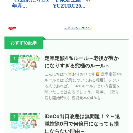
おすすめ記事
定率定額4％ルール～老後が豊か
1
になりすぎる究極のルール～
こんにちは〜
おりおりです
定率定額4％
ルールとは 投資についてある程度知ってい
る人であれば、「4％ルール」という言葉を
聞いたことはあるでしょう。 毎年、（取り
崩し開始時の）投資元本の4％を ...
iDeCo出口改悪は無問題！？～退
2
職控除0円で何億円になっても損
にならない理由～