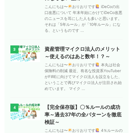
こんにちは〜
おりおりです
iDeCoの出
口改悪について 年末年始にかけてiDeCo改悪
のニュースを耳にした人も多いと思います。
それは「5年ルール」が「10年ルール」にな
る、というものです ...
資産管理マイクロ法人のメリット
3
～使えるのはあと数年！？～
こんにちは〜
おりおりです
本丸は社会
保険料の削減 最近、有名な投資系YouTuber
がFIREに向けてマイクロ法人を設立をした、
ということで再びマイクロ法人が注目され始
めています。 マイク ...
【完全保存版】〇％ルールの成功
4
率～過去37年の全パターンを徹底
検証～
こんにちは〜
おりおりです
4％ルールの