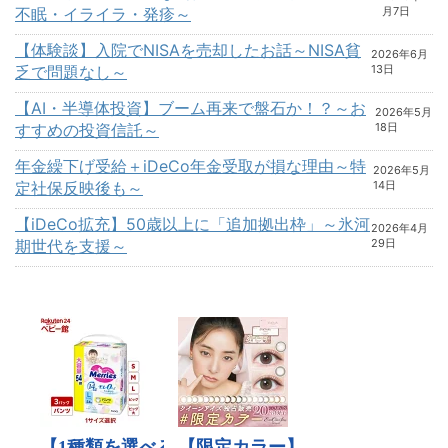
不眠・イライラ・発疹～
月7日
【体験談】入院でNISAを売却したお話～NISA貧
2026年6月
乏で問題なし～
13日
【AI・半導体投資】ブーム再来で盤石か！？～お
2026年5月
すすめの投資信託～
18日
年金繰下げ受給＋iDeCo年金受取が損な理由～特
2026年5月
定社保反映後も～
14日
【iDeCo拡充】50歳以上に「追加拠出枠」～氷河
2026年4月
期世代を支援～
29日