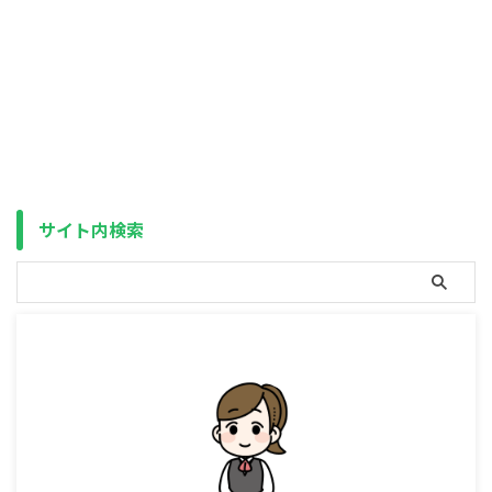
を行っているとお話しましたが、
世の中にはもっと恐ろしい投資商
品があります。 「わが社では特
殊な植物の成分の抽出に成功し、
画期的な薬の開発に成功しまし
た。」 「しかし増産するには海
外にある農園を拡大しなければな
らず、資金が不足しています。」
「そこで信用出来る方から投資を
募っており、投資して頂いたあか
サイト内検索
つきには利益の一部を配当金とし
てお支払いいたします。」 「一
口100万円で、毎月5 ...