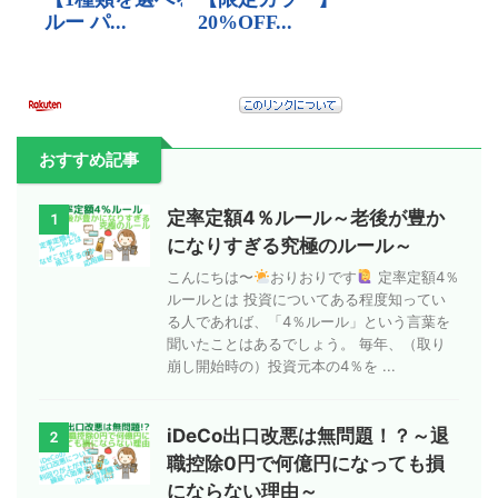
おすすめ記事
定率定額4％ルール～老後が豊か
1
になりすぎる究極のルール～
こんにちは〜
おりおりです
定率定額4％
ルールとは 投資についてある程度知ってい
る人であれば、「4％ルール」という言葉を
聞いたことはあるでしょう。 毎年、（取り
崩し開始時の）投資元本の4％を ...
iDeCo出口改悪は無問題！？～退
2
職控除0円で何億円になっても損
にならない理由～