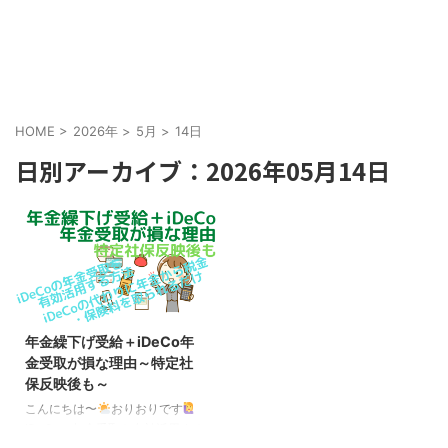
HOME
>
2026年
>
5月
>
14日
日別アーカイブ：2026年05月14日
年金繰下げ受給＋iDeCo年
金受取が損な理由～特定社
保反映後も～
こんにちは〜
おりおりです
iDeCoの年金受取を有効活用する