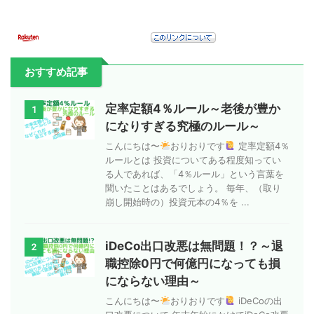
おすすめ記事
定率定額4％ルール～老後が豊か
1
になりすぎる究極のルール～
こんにちは〜
おりおりです
定率定額4％
ルールとは 投資についてある程度知ってい
る人であれば、「4％ルール」という言葉を
聞いたことはあるでしょう。 毎年、（取り
崩し開始時の）投資元本の4％を ...
iDeCo出口改悪は無問題！？～退
2
職控除0円で何億円になっても損
にならない理由～
こんにちは〜
おりおりです
iDeCoの出