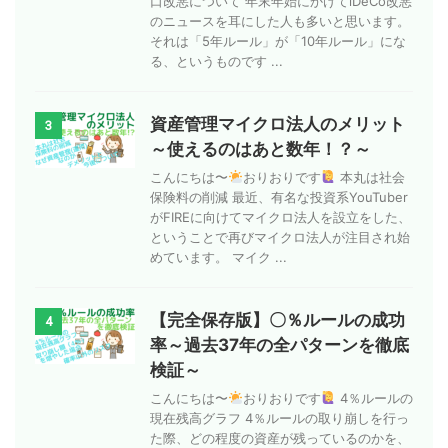
口改悪について 年末年始にかけてiDeCo改悪
のニュースを耳にした人も多いと思います。
それは「5年ルール」が「10年ルール」にな
る、というものです ...
資産管理マイクロ法人のメリット
3
～使えるのはあと数年！？～
こんにちは〜
おりおりです
本丸は社会
保険料の削減 最近、有名な投資系YouTuber
がFIREに向けてマイクロ法人を設立をした、
ということで再びマイクロ法人が注目され始
めています。 マイク ...
【完全保存版】〇％ルールの成功
4
率～過去37年の全パターンを徹底
検証～
こんにちは〜
おりおりです
4％ルールの
現在残高グラフ 4％ルールの取り崩しを行っ
た際、どの程度の資産が残っているのかを、