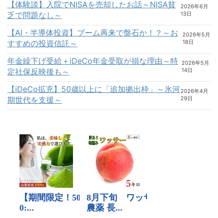
【体験談】入院でNISAを売却したお話～NISA貧
2026年6月
乏で問題なし～
13日
【AI・半導体投資】ブーム再来で盤石か！？～お
2026年5月
すすめの投資信託～
18日
年金繰下げ受給＋iDeCo年金受取が損な理由～特
2026年5月
定社保反映後も～
14日
【iDeCo拡充】50歳以上に「追加拠出枠」～氷河
2026年4月
期世代を支援～
29日