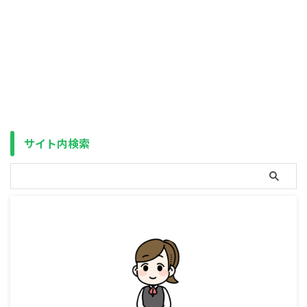
方法 iDeCoの受け取りには「一
時金」「年金」「一時金＋年金」
の3つの方法がありますが、通常
は税金と社会保険料の都合上、税
金の計算で1/2され、保険料アッ
プの対象外となる「一時金」が有
利です。 しかし、これは控除額
（一時金の場合は退職所得控除
額、年金の場合は公的年金等控除
額）を超えた場合の話であり、控
除の範囲内であればどちらも非課
サイト内検索
税（保険料アップも無し）です。
ですので、「一時金＋年金」で両
方の控除を埋めるようにし、はみ
出した部分は ...